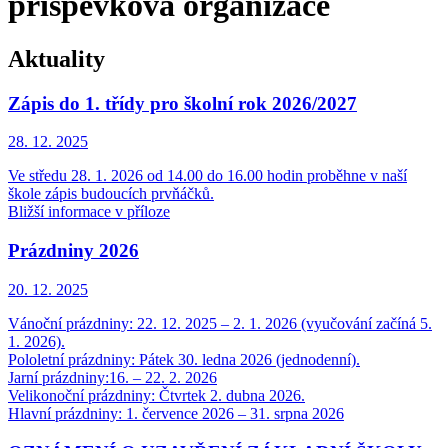
příspěvková organizace
Aktuality
Zápis do 1. třídy pro školní rok 2026/2027
28. 12.
2025
Ve středu 28. 1. 2026 od 14.00 do 16.00 hodin proběhne v naší
škole zápis budoucích prvňáčků.
Bližší informace v příloze
Prázdniny 2026
20. 12.
2025
Vánoční prázdniny: 22. 12. 2025 – 2. 1. 2026 (vyučování začíná 5.
1. 2026).
Pololetní prázdniny: Pátek 30. ledna 2026 (jednodenní).
Jarní prázdniny:16. – 22. 2. 2026
Velikonoční prázdniny: Čtvrtek 2. dubna 2026.
Hlavní prázdniny: 1. července 2026 – 31. srpna 2026