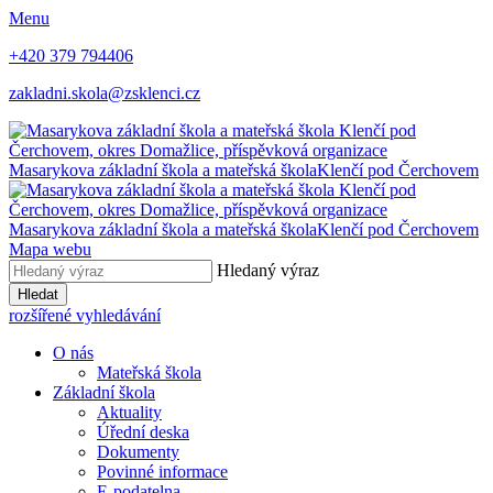
Menu
+420 379 794406
zakladni.skola@zsklenci.cz
Masarykova základní škola a mateřská škola
Klenčí pod Čerchovem
Masarykova základní škola a mateřská škola
Klenčí pod Čerchovem
Mapa webu
Hledaný výraz
Hledat
rozšířené vyhledávání
O nás
Mateřská škola
Základní škola
Aktuality
Úřední deska
Dokumenty
Povinné informace
E-podatelna