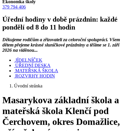
Ekonomka školy
379 794 406
Úřední hodiny v době prázdnin: každé
pondělí od 8 do 11 hodin
Děkujeme rodičům a zřizovateli za celoroční spolupráci. Všem
dětem přejeme krásné sluníčkové prázdniny a těšíme se 1. září
2026 na viděnou...
JÍDELNÍČEK
ÚŘEDNÍ DESKA
MATEŘSKÁ ŠKOLA
ROZVRHY HODIN
Úvodní stránka
Masarykova základní škola a
mateřská škola Klenčí pod
Čerchovem, okres Domažlice,