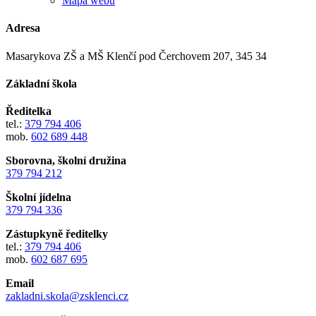
Mapa webu
Adresa
Masarykova ZŠ a MŠ Klenčí pod Čerchovem 207, 345 34
Základní škola
Ředitelka
tel.:
379 794 406
mob.
602 689 448
Sborovna, školní družina
379 794 212
Školní jídelna
379 794 336
Zástupkyně ředitelky
tel.:
379 794 406
mob.
602 687 695
Email
zakladni.skola@zsklenci.cz