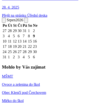
28. 4.
2025
Přejít na stránku Úřední deska
Srpen
2026
Po
Út
St
Čt
Pá
So
Ne
27
28
29
30
31
1
2
3
4
5
6
7
8
9
10
11
12
13
14
15
16
17
18
19
20
21
22
23
24
25
26
27
28
29
30
31
1
2
3
4
5
6
Mohlo by Vás zajímat
MŠMT
Ovoce a zelenina do škol
Obec Klenčí pod Čerchovem
Mléko do škol