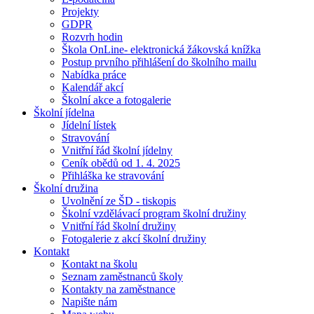
Projekty
GDPR
Rozvrh hodin
Škola OnLine- elektronická žákovská knížka
Postup prvního přihlášení do školního mailu
Nabídka práce
Kalendář akcí
Školní akce a fotogalerie
Školní jídelna
Jídelní lístek
Stravování
Vnitřní řád školní jídelny
Ceník obědů od 1. 4. 2025
Přihláška ke stravování
Školní družina
Uvolnění ze ŠD - tiskopis
Školní vzdělávací program školní družiny
Vnitřní řád školní družiny
Fotogalerie z akcí školní družiny
Kontakt
Kontakt na školu
Seznam zaměstnanců školy
Kontakty na zaměstnance
Napište nám