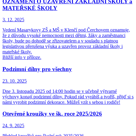
OZNÁMENÍ O UZAVŘENÍ ZÁKLADNÍ ŠKOLY a
MATEŘSKÉ ŠKOLY
3. 12.
2025
Vedení Masarykovy ZŠ a MŠ v Klenčí pod Čerchovem oznamuje,
že z důvodu vysoké nemocnosti mezi dětmi, žáky a zaměstnanci
školy, bude po dohodě se zřizovatelem a v souladu s platnou
legislativou přerušena výuka a uzavřen provoz základní školy i
mateřské školy.
Bližší info v příloze.
Podzimní dílny pro všechny
23. 10.
2025
Dne 3. listopadu 2025 od 14:00 hodin se v učebně výtvarné
výchovy konají podzimní dílny. Pokud rád vyrábíš a tvoříš, přijď si s
námi vyrobit podzimní dekorace. Můžeš vzít s sebou i rodiče!
Otevřené kroužky ve šk. roce 2025/2026
24. 9.
2025
Přehled kroužků pro školní rok 2025/2026