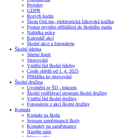
Projekty
GDPR
Rozvrh hodin
Škola OnLine- elektronická žákovská knížka
Postup prvního přihlášení do školního mailu
Nabídka práce
Kalendář akcí
Školní akce a fotogalerie
Školní jídelna
Jídelní lístek
Stravování
Vnitřní řád školní jídelny
Ceník obědů od 1. 4. 2025
Přihláška ke stravování
Školní družina
Uvolnění ze ŠD - tiskopis
Školní vzdělávací program školní družiny
Vnitřní řád školní družiny
Fotogalerie z akcí školní družiny
Kontakt
Kontakt na školu
Seznam zaměstnanců školy
Kontakty na zaměstnance
Napište nám