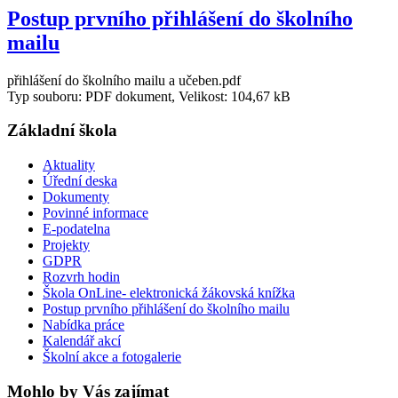
Postup prvního přihlášení do školního
mailu
přihlášení do školního mailu a učeben.pdf
Typ souboru: PDF dokument, Velikost: 104,67 kB
Základní škola
Aktuality
Úřední deska
Dokumenty
Povinné informace
E-podatelna
Projekty
GDPR
Rozvrh hodin
Škola OnLine- elektronická žákovská knížka
Postup prvního přihlášení do školního mailu
Nabídka práce
Kalendář akcí
Školní akce a fotogalerie
Mohlo by Vás zajímat