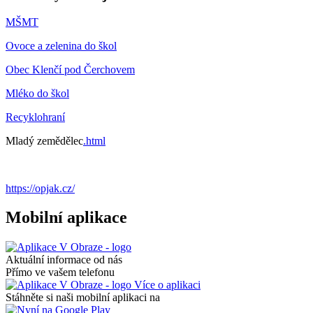
MŠMT
Ovoce a zelenina do škol
Obec Klenčí pod Čerchovem
Mléko do škol
Recyklohraní
Mladý zemědělec
.html
https://opjak.cz/
Mobilní aplikace
Aktuální informace od nás
Přímo ve vašem telefonu
Více o aplikaci
Stáhněte si naši mobilní aplikaci na