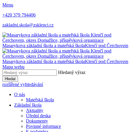
Menu
+420 379 794406
zakladni.skola@zsklenci.cz
Masarykova základní škola a mateřská škola
Klenčí pod Čerchovem
Masarykova základní škola a mateřská škola
Klenčí pod Čerchovem
Mapa webu
Hledaný výraz
Hledat
rozšířené vyhledávání
O nás
Mateřská škola
Základní škola
Aktuality
Úřední deska
Dokumenty
Povinné informace
E-podatelna