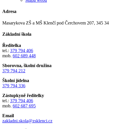
Mapa webu
Adresa
Masarykova ZŠ a MŠ Klenčí pod Čerchovem 207, 345 34
Základní škola
Ředitelka
tel.:
379 794 406
mob.
602 689 448
Sborovna, školní družina
379 794 212
Školní jídelna
379 794 336
Zástupkyně ředitelky
tel.:
379 794 406
mob.
602 687 695
Email
zakladni.skola@zsklenci.cz