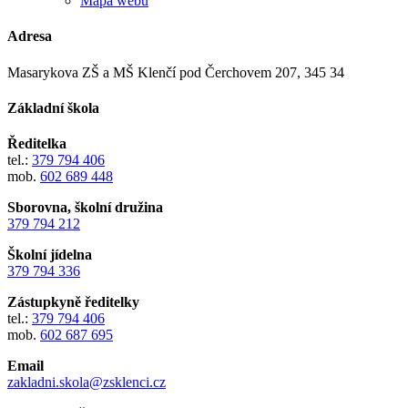
Mapa webu
Adresa
Masarykova ZŠ a MŠ Klenčí pod Čerchovem 207, 345 34
Základní škola
Ředitelka
tel.:
379 794 406
mob.
602 689 448
Sborovna, školní družina
379 794 212
Školní jídelna
379 794 336
Zástupkyně ředitelky
tel.:
379 794 406
mob.
602 687 695
Email
zakladni.skola@zsklenci.cz