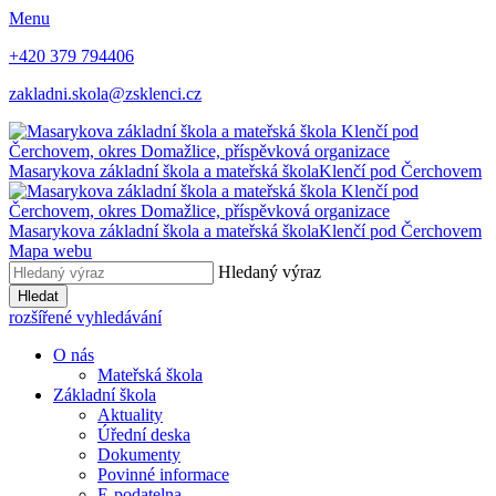
Menu
+420 379 794406
zakladni.skola@zsklenci.cz
Masarykova základní škola a mateřská škola
Klenčí pod Čerchovem
Masarykova základní škola a mateřská škola
Klenčí pod Čerchovem
Mapa webu
Hledaný výraz
Hledat
rozšířené vyhledávání
O nás
Mateřská škola
Základní škola
Aktuality
Úřední deska
Dokumenty
Povinné informace
E-podatelna