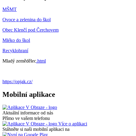
MŠMT
Ovoce a zelenina do škol
Obec Klenčí pod Čerchovem
Mléko do škol
Recyklohraní
Mladý zemědělec
.html
https://opjak.cz/
Mobilní aplikace
Aktuální informace od nás
Přímo ve vašem telefonu
Více o aplikaci
Stáhněte si naši mobilní aplikaci na