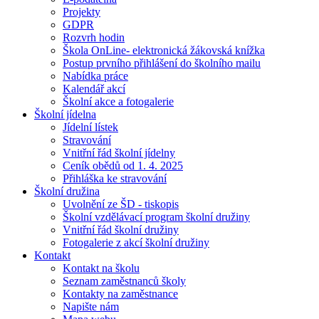
Projekty
GDPR
Rozvrh hodin
Škola OnLine- elektronická žákovská knížka
Postup prvního přihlášení do školního mailu
Nabídka práce
Kalendář akcí
Školní akce a fotogalerie
Školní jídelna
Jídelní lístek
Stravování
Vnitřní řád školní jídelny
Ceník obědů od 1. 4. 2025
Přihláška ke stravování
Školní družina
Uvolnění ze ŠD - tiskopis
Školní vzdělávací program školní družiny
Vnitřní řád školní družiny
Fotogalerie z akcí školní družiny
Kontakt
Kontakt na školu
Seznam zaměstnanců školy
Kontakty na zaměstnance
Napište nám