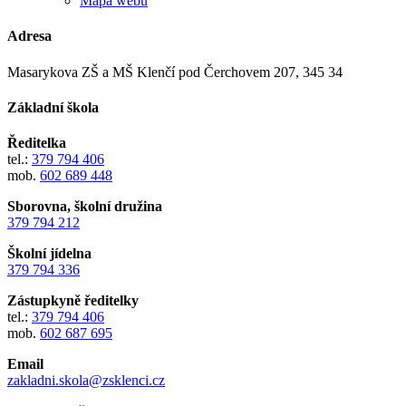
Mapa webu
Adresa
Masarykova ZŠ a MŠ Klenčí pod Čerchovem 207, 345 34
Základní škola
Ředitelka
tel.:
379 794 406
mob.
602 689 448
Sborovna, školní družina
379 794 212
Školní jídelna
379 794 336
Zástupkyně ředitelky
tel.:
379 794 406
mob.
602 687 695
Email
zakladni.skola@zsklenci.cz