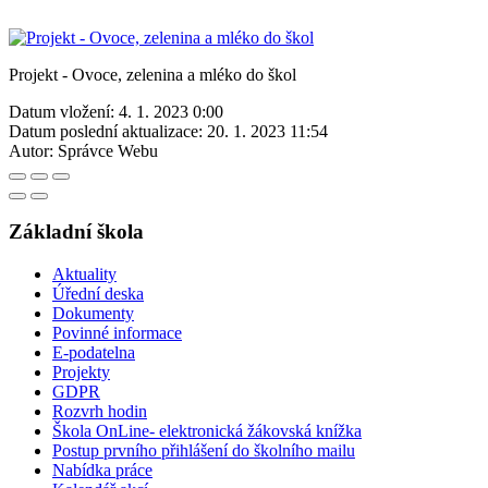
Projekt - Ovoce, zelenina a mléko do škol
Datum vložení:
4. 1. 2023 0:00
Datum poslední aktualizace:
20. 1. 2023 11:54
Autor:
Správce Webu
Základní škola
Aktuality
Úřední deska
Dokumenty
Povinné informace
E-podatelna
Projekty
GDPR
Rozvrh hodin
Škola OnLine- elektronická žákovská knížka
Postup prvního přihlášení do školního mailu
Nabídka práce