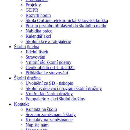
Projekty
GDPR
Rozvrh hodin
Škola OnLine- elektronická žákovská knížka
Postup prvního přihlášení do školního mailu
Nabídka práce
Kalendář akcí
Školní akce a fotogalerie
Školní jídelna
Jídelní lístek
Stravování
Vnitřní řád školní jídelny
Ceník obědů od 1. 4. 2025
Přihláška ke stravování
Školní družina
Uvolnění ze ŠD - tiskopis
Školní vzdělávací program školní družiny
Vnitřní řád školní družiny
Fotogalerie z akcí školní družiny
Kontakt
Kontakt na školu
Seznam zaměstnanců školy
Kontakty na zaměstnance
Napište nám