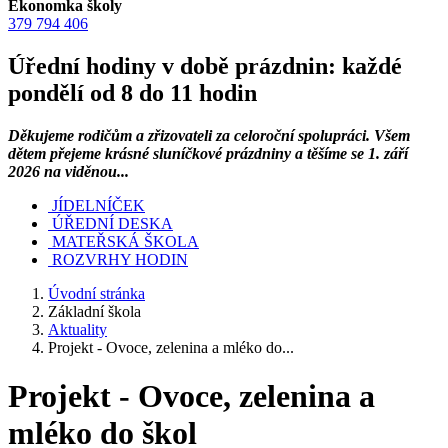
Ekonomka školy
379 794 406
Úřední hodiny v době prázdnin: každé
pondělí od 8 do 11 hodin
Děkujeme rodičům a zřizovateli za celoroční spolupráci. Všem
dětem přejeme krásné sluníčkové prázdniny a těšíme se 1. září
2026 na viděnou...
JÍDELNÍČEK
ÚŘEDNÍ DESKA
MATEŘSKÁ ŠKOLA
ROZVRHY HODIN
Úvodní stránka
Základní škola
Aktuality
Projekt - Ovoce, zelenina a mléko do...
Projekt - Ovoce, zelenina a
mléko do škol