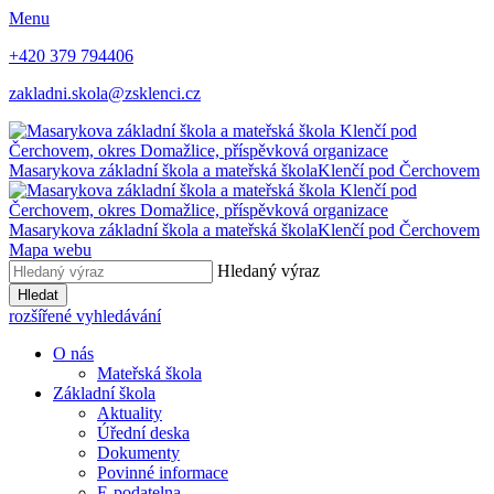
Menu
+420 379 794406
zakladni.skola@zsklenci.cz
Masarykova základní škola a mateřská škola
Klenčí pod Čerchovem
Masarykova základní škola a mateřská škola
Klenčí pod Čerchovem
Mapa webu
Hledaný výraz
Hledat
rozšířené vyhledávání
O nás
Mateřská škola
Základní škola
Aktuality
Úřední deska
Dokumenty
Povinné informace
E-podatelna