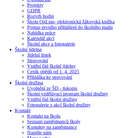
Projekty
GDPR
Rozvrh hodin
Škola OnLine- elektronická žákovská knížka
Postup prvního přihlášení do školního mailu
Nabídka práce
Kalendář akcí
Školní akce a fotogalerie
Školní jídelna
Jídelní lístek
Stravování
Vnitřní řád školní jídelny
Ceník obědů od 1. 4. 2025
Přihláška ke stravování
Školní družina
Uvolnění ze ŠD - tiskopis
Školní vzdělávací program školní družiny
Vnitřní řád školní družiny
Fotogalerie z akcí školní družiny
Kontakt
Kontakt na školu
Seznam zaměstnanců školy
Kontakty na zaměstnance
Napište nám