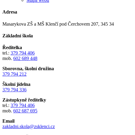
Mapa webu
Adresa
Masarykova ZŠ a MŠ Klenčí pod Čerchovem 207, 345 34
Základní škola
Ředitelka
tel.:
379 794 406
mob.
602 689 448
Sborovna, školní družina
379 794 212
Školní jídelna
379 794 336
Zástupkyně ředitelky
tel.:
379 794 406
mob.
602 687 695
Email
zakladni.skola@zsklenci.cz