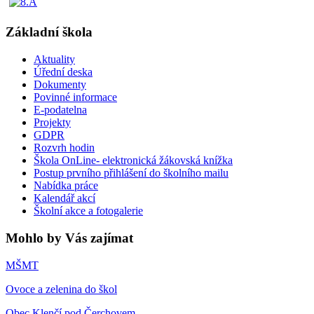
Základní škola
Aktuality
Úřední deska
Dokumenty
Povinné informace
E-podatelna
Projekty
GDPR
Rozvrh hodin
Škola OnLine- elektronická žákovská knížka
Postup prvního přihlášení do školního mailu
Nabídka práce
Kalendář akcí
Školní akce a fotogalerie
Mohlo by Vás zajímat
MŠMT
Ovoce a zelenina do škol
Obec Klenčí pod Čerchovem