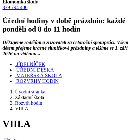
Ekonomka školy
379 794 406
Úřední hodiny v době prázdnin: každé
pondělí od 8 do 11 hodin
Děkujeme rodičům a zřizovateli za celoroční spolupráci. Všem
dětem přejeme krásné sluníčkové prázdniny a těšíme se 1. září
2026 na viděnou...
JÍDELNÍČEK
ÚŘEDNÍ DESKA
MATEŘSKÁ ŠKOLA
ROZVRHY HODIN
Úvodní stránka
Základní škola
Rozvrh hodin
VIII.A
VIII.A