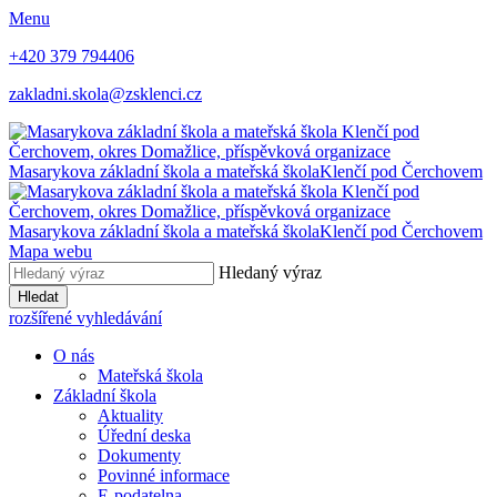
Menu
+420 379 794406
zakladni.skola@zsklenci.cz
Masarykova základní škola a mateřská škola
Klenčí pod Čerchovem
Masarykova základní škola a mateřská škola
Klenčí pod Čerchovem
Mapa webu
Hledaný výraz
Hledat
rozšířené vyhledávání
O nás
Mateřská škola
Základní škola
Aktuality
Úřední deska
Dokumenty
Povinné informace
E-podatelna