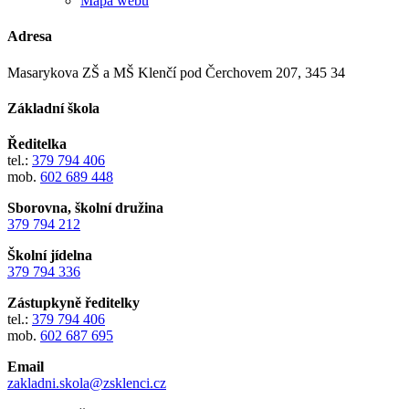
Mapa webu
Adresa
Masarykova ZŠ a MŠ Klenčí pod Čerchovem 207, 345 34
Základní škola
Ředitelka
tel.:
379 794 406
mob.
602 689 448
Sborovna, školní družina
379 794 212
Školní jídelna
379 794 336
Zástupkyně ředitelky
tel.:
379 794 406
mob.
602 687 695
Email
zakladni.skola@zsklenci.cz