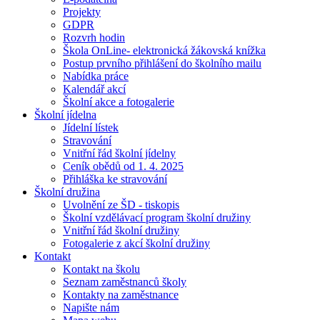
Projekty
GDPR
Rozvrh hodin
Škola OnLine- elektronická žákovská knížka
Postup prvního přihlášení do školního mailu
Nabídka práce
Kalendář akcí
Školní akce a fotogalerie
Školní jídelna
Jídelní lístek
Stravování
Vnitřní řád školní jídelny
Ceník obědů od 1. 4. 2025
Přihláška ke stravování
Školní družina
Uvolnění ze ŠD - tiskopis
Školní vzdělávací program školní družiny
Vnitřní řád školní družiny
Fotogalerie z akcí školní družiny
Kontakt
Kontakt na školu
Seznam zaměstnanců školy
Kontakty na zaměstnance
Napište nám