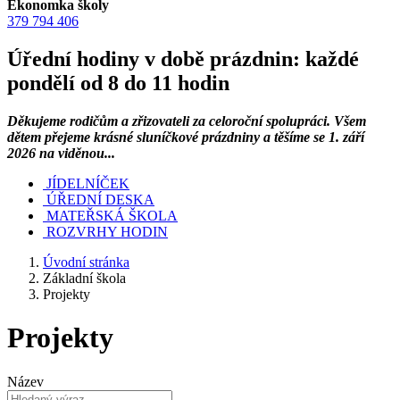
Ekonomka školy
379 794 406
Úřední hodiny v době prázdnin: každé
pondělí od 8 do 11 hodin
Děkujeme rodičům a zřizovateli za celoroční spolupráci. Všem
dětem přejeme krásné sluníčkové prázdniny a těšíme se 1. září
2026 na viděnou...
JÍDELNÍČEK
ÚŘEDNÍ DESKA
MATEŘSKÁ ŠKOLA
ROZVRHY HODIN
Úvodní stránka
Základní škola
Projekty
Projekty
Název