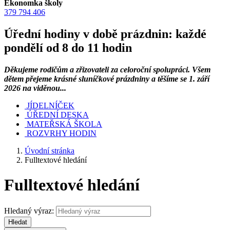
Ekonomka školy
379 794 406
Úřední hodiny v době prázdnin: každé
pondělí od 8 do 11 hodin
Děkujeme rodičům a zřizovateli za celoroční spolupráci. Všem
dětem přejeme krásné sluníčkové prázdniny a těšíme se 1. září
2026 na viděnou...
JÍDELNÍČEK
ÚŘEDNÍ DESKA
MATEŘSKÁ ŠKOLA
ROZVRHY HODIN
Úvodní stránka
Fulltextové hledání
Fulltextové hledání
Hledaný výraz:
Hledat