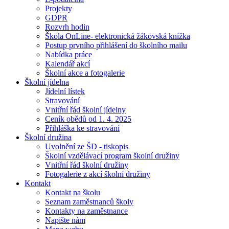
Projekty
GDPR
Rozvrh hodin
Škola OnLine- elektronická žákovská knížka
Postup prvního přihlášení do školního mailu
Nabídka práce
Kalendář akcí
Školní akce a fotogalerie
Školní jídelna
Jídelní lístek
Stravování
Vnitřní řád školní jídelny
Ceník obědů od 1. 4. 2025
Přihláška ke stravování
Školní družina
Uvolnění ze ŠD - tiskopis
Školní vzdělávací program školní družiny
Vnitřní řád školní družiny
Fotogalerie z akcí školní družiny
Kontakt
Kontakt na školu
Seznam zaměstnanců školy
Kontakty na zaměstnance
Napište nám