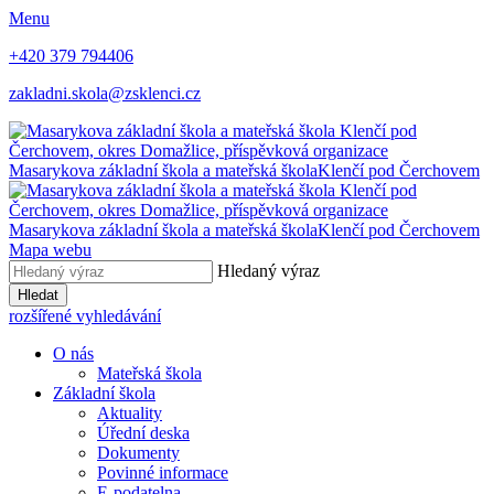
Menu
+420 379 794406
zakladni.skola@zsklenci.cz
Masarykova základní škola a mateřská škola
Klenčí pod Čerchovem
Masarykova základní škola a mateřská škola
Klenčí pod Čerchovem
Mapa webu
Hledaný výraz
Hledat
rozšířené vyhledávání
O nás
Mateřská škola
Základní škola
Aktuality
Úřední deska
Dokumenty
Povinné informace
E-podatelna