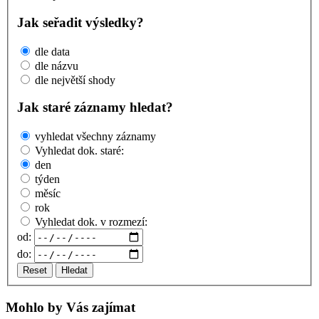
Jak seřadit výsledky?
dle data
dle názvu
dle největší shody
Jak staré záznamy hledat?
vyhledat všechny záznamy
Vyhledat dok. staré:
den
týden
měsíc
rok
Vyhledat dok. v rozmezí:
od:
do:
Reset
Hledat
Mohlo by Vás zajímat