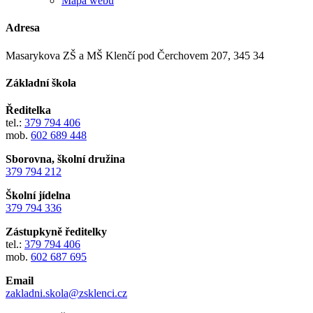
Mapa webu
Adresa
Masarykova ZŠ a MŠ Klenčí pod Čerchovem 207, 345 34
Základní škola
Ředitelka
tel.:
379 794 406
mob.
602 689 448
Sborovna, školní družina
379 794 212
Školní jídelna
379 794 336
Zástupkyně ředitelky
tel.:
379 794 406
mob.
602 687 695
Email
zakladni.skola@zsklenci.cz